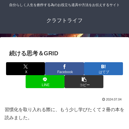
自分らしく人生を創作する為のお役立ち道具や方法をお伝えするサイト
クラフトライフ
続ける思考＆GRID
X
Facebook
はてブ
LINE
コピー
2024.07.04
習慣化を取り入れる際に、もう少し学びたくて２冊の本を
読みました。