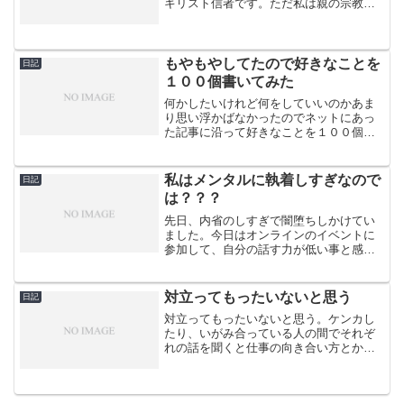
キリスト信者です。ただ私は親の宗教に
対する考えが苦手でもうずいぶんと教会
から足が遠のいていました。幼い反抗心
ですね。今日、親戚のおじさんと話をし
ていて、私が親の宗教に対...
もやもやしてたので好きなことを
日記
１００個書いてみた
何かしたいけれど何をしていいのかあま
り思い浮かばなかったのでネットにあっ
た記事に沿って好きなことを１００個書
いてみた。案外、好きな事や好きな物で
囲まれている事に気づく。多少物量の多
さに圧を感じる時があるけれど、今はさ
私はメンタルに執着しすぎなので
日記
ほど気にしていないので、...
は？？？
先日、内省のしすぎで闇堕ちしかけてい
ました。今日はオンラインのイベントに
参加して、自分の話す力が低い事と感じ
ました。YOUTUBEで何か良い動画がな
いかと探したところこの動画を見つけま
した。【完全版】超かんたん言語化トレ
対立ってもったいないと思う
日記
ーニング「考えを言葉...
対立ってもったいないと思う。ケンカし
たり、いがみ合っている人の間でそれぞ
れの話を聞くと仕事の向き合い方とか部
下への思いとか根っこのところで同じ思
いを抱いていたりするとすっごくもった
いないよなと思う。話し合ってそれは分