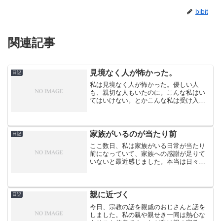
bibit
関連記事
見境なく人が怖かった。
日記
私は見境なく人が怖かった。優しい人
も、親切な人もいたのに。こんな私はい
てはいけない。とかこんな私は受け入れ
てもらえない。とか相手にとって迷惑
だ。とか。私には何かできる力はない。
し、私には生きる価値などない。と、思
っていた。そして自分から距離...
家族がいるのが当たり前
日記
ここ数日、私は家族がいる日常が当たり
前になっていて、家族への感謝が足りて
いないと最近感じました。本当は日々、
暮らしていける事は本当は「有難い」こ
となんだろうけれど。いる事が当たり前
になりすぎて、一緒にいてくれる事、支
えてくれる事、話しかけて...
親に近づく
日記
今日、宗教の話を親戚のおじさんと話を
しました。私の親や親せき一同は熱心な