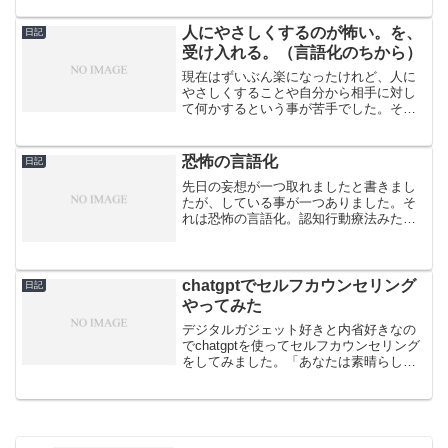
の幼いころの延長のまま。チャレンジ精
神と好奇心を忘れない責任...
人にやさしくするのが怖い。を、
日記
受け入れる。（言語化のちから）
現在はずいぶん楽になったけれど、人に
やさしくすることや自分から相手に対し
て何かするという事が苦手でした。それ
は自分が相手から利用されたり、都合の
いいコマのように扱われて傷つく事が怖
かったことと、相手の行動の責任を取り
恐怖の言語化
日記
たくなくて逃げていたから...
先日の妄想が一つ取れましたと書きまし
たが、している事が一つありました。そ
れは恐怖の言語化。認知行動療法みたい
なものだけど、ネガティブにフォーカス
しているだけでなくて、ポジティブな考
え事やアイデアを広げたりするためにも
使っている方法。何につい...
chatgptでセルフカウンセリング
日記
やってみた
デジタルガジェット好きと内省好きなの
でchatgptを使ってセルフカウンセリング
をしてみました。「あなたは素晴らしい
カウンセラーでありコーチです。 考え
事を深掘りしたいので私に質問を投げか
けてください。 わたしが「終わりで
す。」と言うまで続...