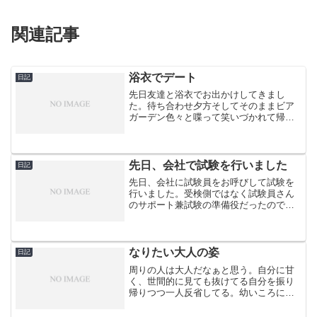
関連記事
浴衣でデート
日記
先日友達と浴衣でお出かけしてきまし
た。待ち合わせ夕方そしてそのままビア
ガーデン色々と喋って笑いづかれて帰宅
したころにはへとへとに疲れてしまいま
した。だけど心のエネルギーは充填出来
ました。やっぱりビアガーデンはいいで
すね！ーーーーー今日も読ん...
先日、会社で試験を行いました
日記
先日、会社に試験員をお呼びして試験を
行いました。受検側ではなく試験員さん
のサポート兼試験の準備役だったので無
事に試験が終わるかドキドキだったので
すが、無事に終わる事が出来ました。受
検者さん達の合否の結果はしばらく先で
すが、ひとまず現時点では...
なりたい大人の姿
日記
周りの人は大人だなぁと思う。自分に甘
く、世間的に見ても抜けてる自分を振り
帰りつつ一人反省してる。幼いころに考
えていた大人になれば立派な大人になれ
ると思っていたけれど、何も変わらずあ