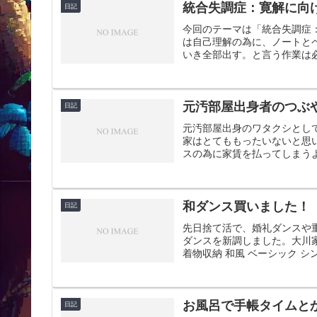
統合失調症：寛解に向
日記
今回のテーマは「統合失調症
は自己理解の為に、ノートと
いき全部出す。と言う作業は必
元汚部屋出身者のつぶ
日記
元汚部屋出身のワタクシとし
家はとてももったいないと思
スの為に家賃を払ってしまうよ
和ダンス買いました！
日記
先日捨て活で、婚礼ダンスや
ダンスを新調しました。大川家具
着物収納 和風 ベーシック シンプ
お風呂で手帳タイムと
日記