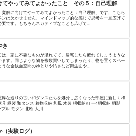
けてやってみてよかったこと その５：自己理解
：寛解に向けてやってみてよかったこと：自己理解」です。こちら
ペンは欠かせません。マインドマップ的な感じで思考を一旦広げて
要です。もちろんネガティブなことも広げて...
やき
ては、家に不要なものが溢れてて、帰宅したら疲れてしまうような
います。同じような物を複数買いしてしまったり、物を置くスペー
うな金銭面空間のゆとりや汚さなど衛生面や...
重厚な造りの古い和ダンスたちを処分し広くなった部屋に新しく和
 桐製 和タンス 着物収納 和風 木製 桐収納KTー4桐収納 桐製
ル モダン 北欧 大川...
か（実験ログ）