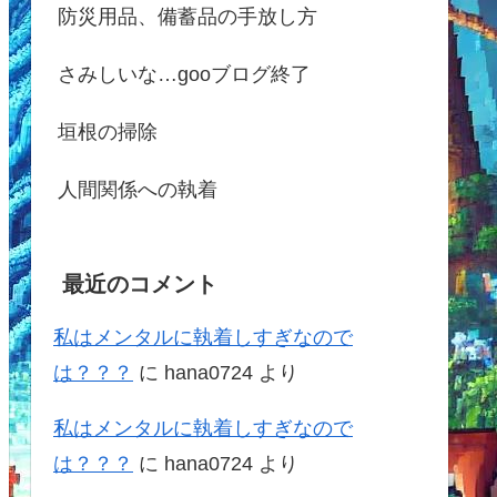
防災用品、備蓄品の手放し方
さみしいな…gooブログ終了
垣根の掃除
人間関係への執着
最近のコメント
私はメンタルに執着しすぎなので
は？？？
に
hana0724
より
私はメンタルに執着しすぎなので
は？？？
に
hana0724
より