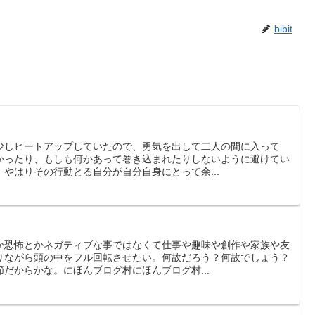
bibit
少しヒートアップしていたので、勇気を出して二人の間に入って
かったり、もしも何かあって巻き込まれたりしないように避けてい
やはりその行動とる自分が自分自身にとって余...
か恐怖とかネガティブな事ではなくて仕事や趣味や創作や家族や友
りながら頭の中をフル回転させたい。何故だろう？何故でしょう？
だからかな。にほんブログ村にほんブログ村...