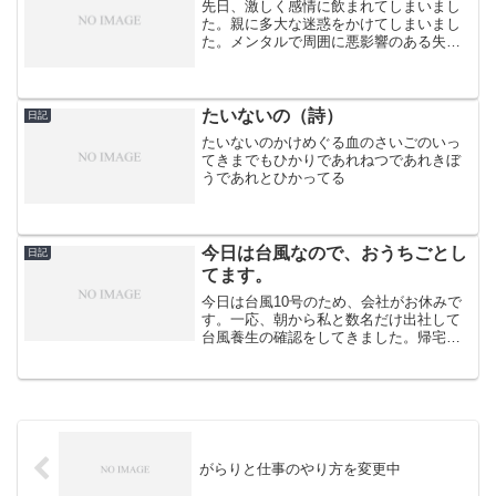
先日、激しく感情に飲まれてしまいまし
た。親に多大な迷惑をかけてしまいまし
た。メンタルで周囲に悪影響のある失敗
を起こさないように、気をつけなければ
と思っていた矢先でした。これを読んで
くださった方が私のような失敗をしない
ためにも出来れば、感情の...
たいないの（詩）
日記
たいないのかけめぐる血のさいごのいっ
てきまでもひかりであれねつであれきぼ
うであれとひかってる
今日は台風なので、おうちごとし
日記
てます。
今日は台風10号のため、会社がお休みで
す。一応、朝から私と数名だけ出社して
台風養生の確認をしてきました。帰宅後
に一眠りしてからおうちのしごと「おう
ちごと」してます。掃除機をかけて、雑
巾で掃除して、クローゼットの見直しを
して、洋服を捨てて、部...
がらりと仕事のやり方を変更中