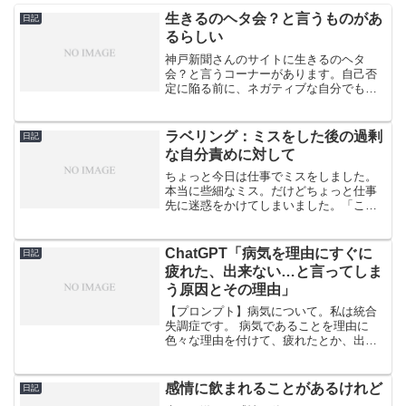
生きるのヘタ会？と言うものがあ
日記
るらしい
神戸新聞さんのサイトに生きるのヘタ
会？と言うコーナーがあります。自己否
定に陥る前に、ネガティブな自分でもい
いんだと思えるような場所や仲間がある
と必要以上に自分を責めたり苦しませた
りせずにいられるのかもしれませんね。
ラベリング：ミスをした後の過剰
日記
よかったらどうぞ。生きるの...
な自分責めに対して
ちょっと今日は仕事でミスをしました。
本当に些細なミス。だけどちょっと仕事
先に迷惑をかけてしまいました。「こん
な些細な失敗をするなんて…」から始ま
って、暫くの間、落ち込み＆自分攻めを
していました。なので、久しぶりにラベ
ChatGPT「病気を理由にすぐに
日記
リングをしました。「この...
疲れた、出来ない…と言ってしま
う原因とその理由」
【プロンプト】病気について。私は統合
失調症です。 病気であることを理由に
色々な理由を付けて、疲れたとか、出来
ないと言ってます。どうすればその状況
から抜け出せるでしょうか？＝＝＝＝＝
＝＝＝＝＝＝＝＝【ChatGPT】統合失調
感情に飲まれることがあるけれど
日記
症のような精神的な...