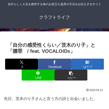
自分らしく人生を創作する為のお役立ち道具や方法をお伝えするサイト
クラフトライフ
「自分の感受性くらい／茨木のり子」と
「贖罪 / feat. VOCALOIDs」
X
Facebook
はてブ
LINE
コピー
2024.09.13
先日、茨木のり子さんと言う方の詩と出会いました。