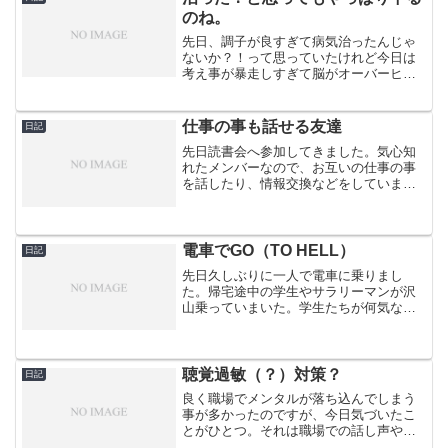
のね。
先日、調子が良すぎて病気治ったんじゃ
ないか？！って思っていたけれど今日は
考え事が暴走しすぎて脳がオーバーヒー
トして軽い頭痛がしてました。どうも、
大人しく頭痛薬を飲んだ青雨あがるで
す。最近時間感覚が戻ってきました。今
仕事の事も話せる友達
日記
までの時間感覚を例えると１...
先日読書会へ参加してきました。気心知
れたメンバーなので、お互いの仕事の事
を話したり、情報交換などをしていま
す。とても個性的で強みが光っている人
ばかりなので照れくさくて面と向かって
は言えないけれど、尊敬しているメンバ
ーです。そして今回はいつも...
電車でGO（TO HELL）
日記
先日久しぶりに一人で電車に乗りまし
た。帰宅途中の学生やサラリーマンが沢
山乗っていまいた。学生たちが何気ない
会話をしていると私の事を話しているん
ではないだろうか、私の事を笑っている
のではないだろう、とか始終考え事が浮
かんできて、スマホいじりな...
聴覚過敏（？）対策？
日記
良く職場でメンタルが落ち込んでしまう
事が多かったのですが、今日気づいたこ
とがひとつ。それは職場での話し声や上
司の声が大きくて、声が頭に響いて上手