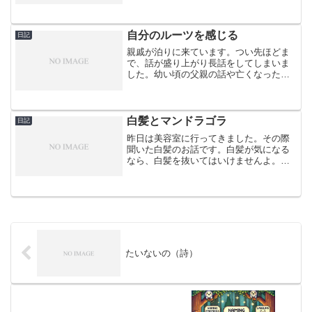
く集中できなかったり、耳元で大きく話
されているような感覚があって、強く言
われていると感じてしまう...
自分のルーツを感じる
日記
親戚が泊りに来ています。つい先ほどま
で、話が盛り上がり長話をしてしまいま
した。幼い頃の父親の話や亡くなった祖
父母、近所の方の話など色々聞けて、自
分の中のルーツがようやくつながったよ
うな再発見したような感覚です。これを
心理的安全性と言うのか、...
白髪とマンドラゴラ
日記
昨日は美容室に行ってきました。その際
聞いた白髪のお話です。白髪が気になる
なら、白髪を抜いてはいけませんよ。な
ぜなら髪の毛は一つの毛穴から普通は大
体２～３本生えていて、最初、白髪はそ
のうちの１本が白くなるのですが、１本
抜くと抜いた際に信号が出...
たいないの（詩）